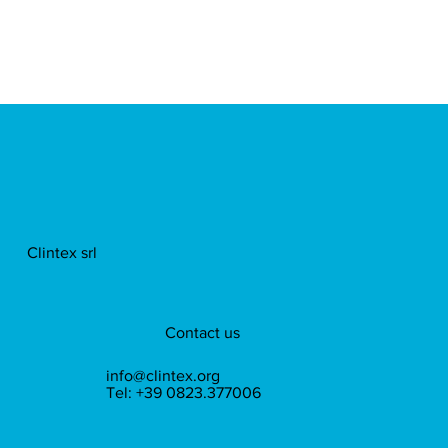
Clintex srl
Contact us
info@clintex.org
Tel: +39 0823.377006